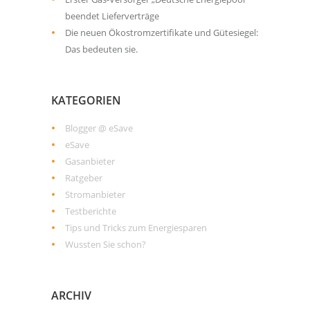
beendet Lieferverträge
Die neuen Ökostromzertifikate und Gütesiegel:
Das bedeuten sie.
KATEGORIEN
Blogger @ eSave
eSave
Gasanbieter
Ratgeber
Stromanbieter
Testberichte
Tips und Tricks zum Energiesparen
Wussten Sie schon?
ARCHIV