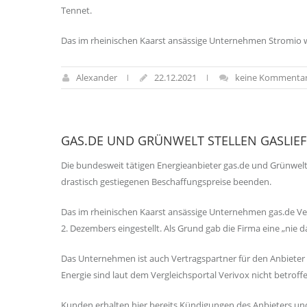
Tennet.
Das im rheinischen Kaarst ansässige Unternehmen Stromio wa
Alexander
22.12.2021
keine Kommenta
GAS.DE UND GRÜNWELT STELLEN GASLIE
Die bundesweit tätigen Energieanbieter gas.de und Grünwelt 
drastisch gestiegenen Beschaffungspreise beenden.
Das im rheinischen Kaarst ansässige Unternehmen gas.de Ve
2. Dezembers eingestellt. Als Grund gab die Firma eine „ni
Das Unternehmen ist auch Vertragspartner für den Anbieter
Energie sind laut dem Vergleichsportal Verivox nicht betroff
Kunden erhalten hier bereits Kündigungen des Anbieters und