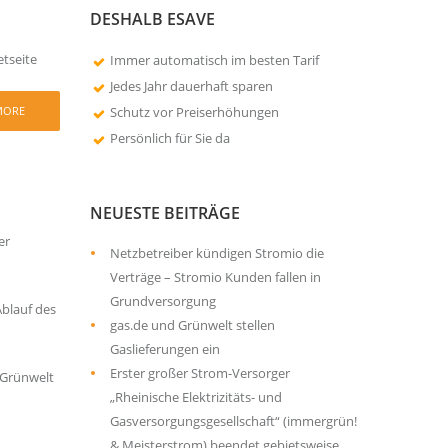
DESHALB ESAVE
etseite
Immer automatisch im besten Tarif
Jedes Jahr dauerhaft sparen
MORE
Schutz vor Preiserhöhungen
Persönlich für Sie da
NEUESTE BEITRÄGE
er
Netzbetreiber kündigen Stromio die
Verträge – Stromio Kunden fallen in
Grundversorgung
Ablauf des
gas.de und Grünwelt stellen
Gaslieferungen ein
Erster großer Strom-Versorger
 Grünwelt
„Rheinische Elektrizitäts- und
Gasversorgungsgesellschaft“ (immergrün!
& Meisterstrom) beendet gebietsweise