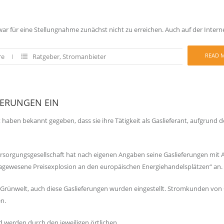
r für eine Stellungnahme zunächst nicht zu erreichen. Auch auf der Intern
READ 
re
Ratgeber
,
Stromanbieter
FERUNGEN EIN
haben bekannt gegeben, dass sie ihre Tätigkeit als Gaslieferant, aufgrund d
rsorgungsgesellschaft hat nach eigenen Angaben seine Gaslieferungen mit 
e dagewesene Preisexplosion an den europäischen Energiehandelsplätzen“ an.
 Grünwelt, auch diese Gaslieferungen wurden eingestellt. Stromkunden von
en.
 werden durch den jeweiligen örtlichen