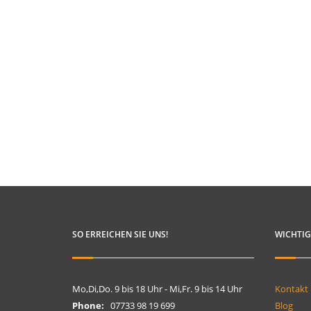
SO ERREICHEN SIE UNS!
WICHTIG
Mo,Di,Do. 9 bis 18 Uhr - Mi,Fr. 9 bis 14 Uhr
Kontakt
Phone:
07733 98 19 699
Blog