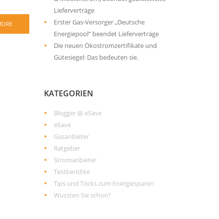
Lieferverträge
Erster Gas-Versorger „Deutsche
MORE
Energiepool“ beendet Lieferverträge
Die neuen Ökostromzertifikate und
Gütesiegel: Das bedeuten sie.
KATEGORIEN
Blogger @ eSave
eSave
Gasanbieter
Ratgeber
Stromanbieter
Testberichte
Tips und Tricks zum Energiesparen
Wussten Sie schon?