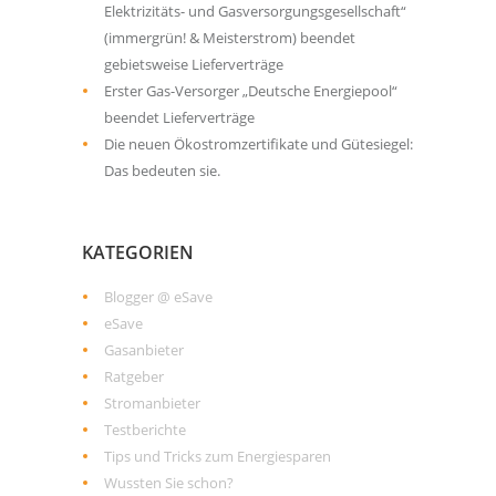
Elektrizitäts- und Gasversorgungsgesellschaft“
(immergrün! & Meisterstrom) beendet
gebietsweise Lieferverträge
Erster Gas-Versorger „Deutsche Energiepool“
beendet Lieferverträge
Die neuen Ökostromzertifikate und Gütesiegel:
Das bedeuten sie.
KATEGORIEN
Blogger @ eSave
eSave
Gasanbieter
Ratgeber
Stromanbieter
Testberichte
Tips und Tricks zum Energiesparen
Wussten Sie schon?