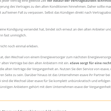
s jeder Vertrag eine gewisse Zeit
vor Ablauf der Vertragslaufzeit schriftli
ngerung des Vertrages zu den alten Konditionen hinnehmen. Daher sollte m
 auf keinen Fall zu verpassen. Selbst das Kündigen direkt nach Vertragsabsc
eine Kündigung versendet hat, bindet sich erneut an den alten Anbieter u
nn fast unmöglich.
nicht noch einmal erleben.
ert hat, den Wechsel von einem Energieversorger zum nächsten Energieversorge
 alten Verträge bei den alten Anbietern mit ein.
eSave sorgt für eine rech
die alten Verträge der Vergangenheit an. Nutzen Sie den Service von esave,
ren Seite zu sein. Darüber hinaus ist das Unternehmen esave ihr Partner bei
i sind die Wechsel über esave für Sie komplett unbürokratisch und erfolgen
ünstigen Anbietern gehört mit dem Unternehmen esave der Vergangenheit 