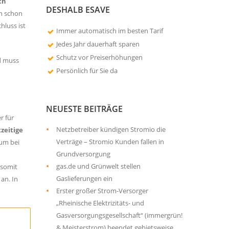
ch
DESHALB ESAVE
an schon
hluss ist
Immer automatisch im besten Tarif
Jedes Jahr dauerhaft sparen
Schutz vor Preiserhöhungen
nd muss
Persönlich für Sie da
NEUESTE BEITRÄGE
r für
Netzbetreiber kündigen Stromio die
tzeitige
Verträge – Stromio Kunden fallen in
 um bei
Grundversorgung
gas.de und Grünwelt stellen
 somit
Gaslieferungen ein
an. In
Erster großer Strom-Versorger
„Rheinische Elektrizitäts- und
Gasversorgungsgesellschaft“ (immergrün!
& Meisterstrom) beendet gebietsweise