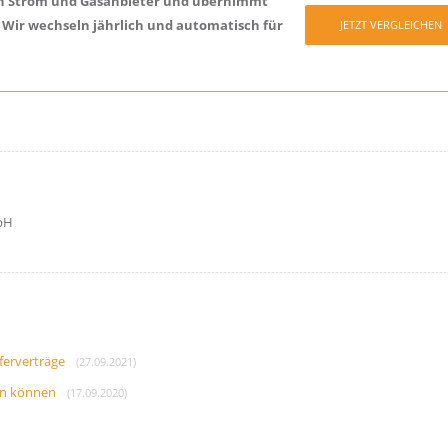
iösen Strom und Gasanbieter und übernimmt
! Wir wechseln jährlich und automatisch für
JETZT VERGLEICHEN
bH
eferverträge
(27.09.2021)
en können
(17.09.2020)