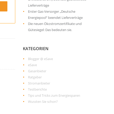
Lieferverträge
Erster Gas-Versorger „Deutsche
Energiepool“ beendet Lieferverträge
Die neuen Ökostromzertifikate und
Gütesiegel: Das bedeuten sie.
KATEGORIEN
Blogger @ eSave
eSave
Gasanbieter
Ratgeber
Stromanbieter
Testberichte
Tips und Tricks zum Energiesparen
Wussten Sie schon?