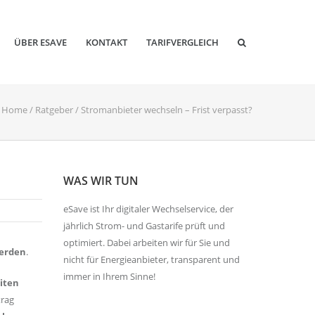
ÜBER ESAVE
KONTAKT
TARIFVERGLEICH
Home
/
Ratgeber
/
Stromanbieter wechseln – Frist verpasst?
WAS WIR TUN
eSave ist Ihr digitaler Wechselservice, der
jährlich Strom- und Gastarife prüft und
optimiert. Dabei arbeiten wir für Sie und
werden
.
nicht für Energieanbieter, transparent und
immer in Ihrem Sinne!
eiten
trag