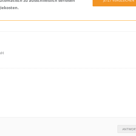
utomatisch zu ausschließlich seriösen
JETZT VERGLEICHEN
iekosten.
bH
ANTWOR