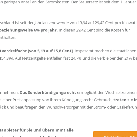
 geringen Anteil an den Stromkosten. Der Steuersatz ist seit dem 1. Januar
tschland ist seit der Jahrtausendwende von 13,94 auf 29,42 Cent pro Kilowat
beziehungsweise 6% pro Jahr.
In diesen 29,42 Cent sind die Kosten für
nthalten.
0 verdreifacht
[von 5,19 auf 15,8 Cent]
. Insgesamt machen die staatlichen
[54,3%]
. Auf Netzentgelte entfallen fast 24,7% und die verbleibenden 21%
hinnehmen.
Das Sonderkündigungsrecht
ermöglicht den Wechsel zu eine
d einer Preisanpassung von ihrem Kündigungsrecht Gebrauch,
treten sie 
rück
und beauftragen den Wunschversorger mit der Strom- oder Gaslieferun
asanbieter für Sie und übernimmt alle