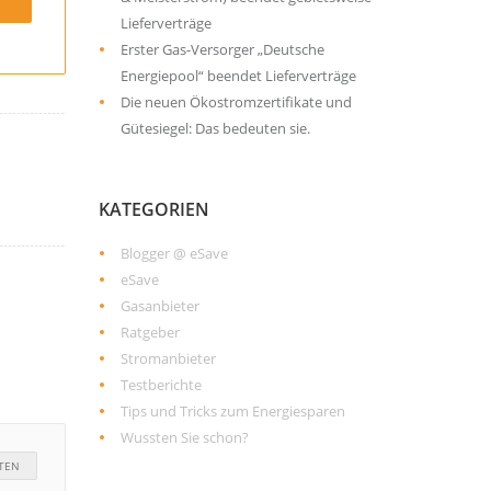
Lieferverträge
Erster Gas-Versorger „Deutsche
Energiepool“ beendet Lieferverträge
Die neuen Ökostromzertifikate und
Gütesiegel: Das bedeuten sie.
KATEGORIEN
Blogger @ eSave
eSave
Gasanbieter
Ratgeber
Stromanbieter
Testberichte
Tips und Tricks zum Energiesparen
Wussten Sie schon?
TEN