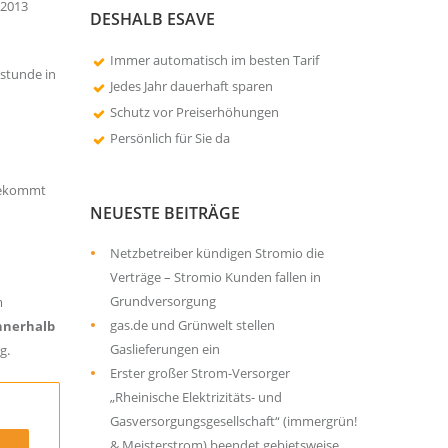
 2013
DESHALB ESAVE
Immer automatisch im besten Tarif
tstunde in
Jedes Jahr dauerhaft sparen
Schutz vor Preiserhöhungen
Persönlich für Sie da
 bekommt
NEUESTE BEITRÄGE
Netzbetreiber kündigen Stromio die
Verträge – Stromio Kunden fallen in
Grundversorgung
m
gas.de und Grünwelt stellen
innerhalb
Gaslieferungen ein
g.
Erster großer Strom-Versorger
„Rheinische Elektrizitäts- und
Gasversorgungsgesellschaft“ (immergrün!
& Meisterstrom) beendet gebietsweise