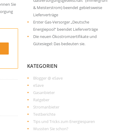
Gasversorgungsgesellschaft“ (immergrün!
önnen Sie
& Meisterstrom) beendet gebietsweise
sorgung
Lieferverträge
Erster Gas-Versorger „Deutsche
Energiepool“ beendet Lieferverträge
Die neuen Ökostromzertifikate und
Gütesiegel: Das bedeuten sie.
KATEGORIEN
Blogger @ eSave
eSave
Gasanbieter
Ratgeber
Stromanbieter
Testberichte
Tips und Tricks zum Energiesparen
Wussten Sie schon?